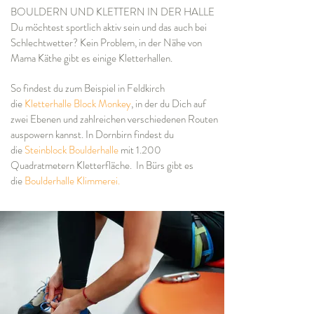
BOULDERN UND KLETTERN IN DER HALLE
Du möchtest sportlich aktiv sein und das auch bei
Schlechtwetter? Kein Problem, in der Nähe von
Mama Käthe gibt es einige Kletterhallen.
So findest du zum Beispiel in Feldkirch
die
Kletterhalle Block Monkey
, in der du D
ich auf
zwei Ebenen und zahlreichen verschiedenen Routen
auspowern kannst.
In Dornbirn findest du
die
Steinblock Boulderhalle
mit 1.200
Quadratmetern Kletterfläche.
In Bürs gibt es
die
Boulderhalle Klimmerei.