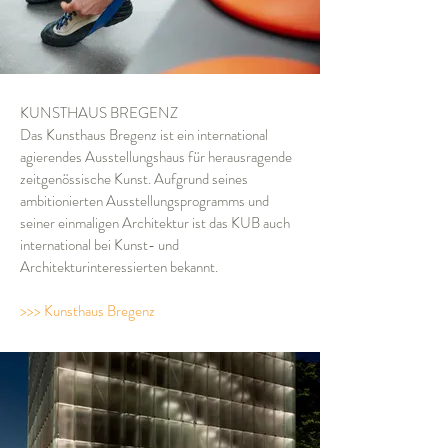
KUNSTHAUS BREGENZ
Das Kunsthaus Bregenz ist ein international
agierendes Ausstellungshaus für herausragende
zeitgenössische Kunst. Aufgrund seines
ambitionierten Ausstellungsprogramms und
seiner einmaligen Architektur ist das KUB auch
international bei Kunst- und
Architekturinteressierten bekannt.
>>> Kunsthaus Bregenz