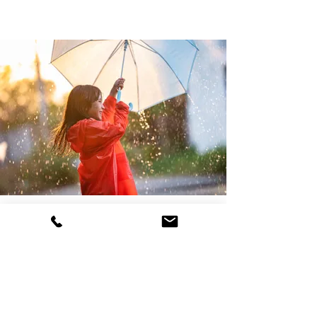
JÜDISCHES MUSEUM - HOHENEMS
Über Jahrhunderte prägten zwei Straßen die
jüngste Stadt im Vorarlberger Rheintal – die
‚Christengasse‘ und die ‚Judengasse‘. 1617 hatte
der damalige Reichsgraf Kaspar von Hohenems
durch einen Schutzbrief die rechtliche
Grundlage für die Ansiedlung jüdischer Familien