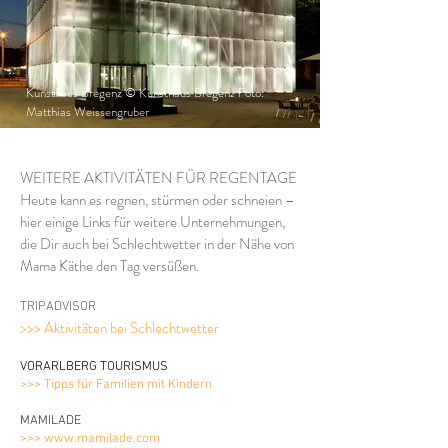
Kunsthaus Bregenz © Kunsthaus Bregenz Foto:
Matthias Weissengruber
WEITERE AKTIVITÄTEN FÜR REGENTAGE
Heute kann es regnen, stürmen oder schneie
n –
hier einige
Links für
weitere Unternehmungen,
die Dir auch bei Schlechtwetter in der Nähe von
Mama Käthe den Tag versüßen
.
TRIPADVISOR
>>> Aktivitäten bei Schlechtwetter
VORARLBERG TOURISMUS
>>> Tipps für Familien mit Kindern
MAMILADE
>>> www.mamilade.com