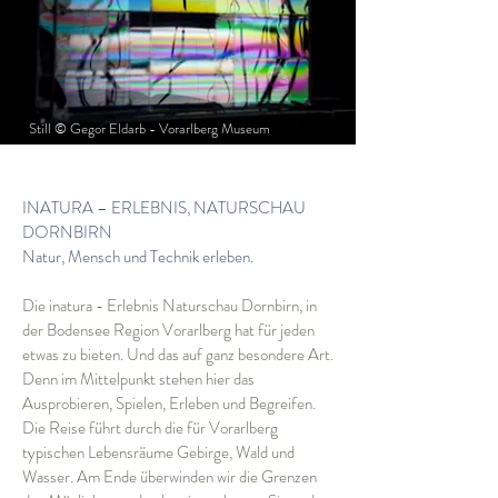
Still © Gegor Eldarb - Vorarlberg Museum
INATURA – ERLEBNIS, NATURSCHAU
DORNBIRN
Natur, Mensch und Technik erleben.
Die inatura - Erlebnis Naturschau Dornbirn, in
der Bodensee Region Vorarlberg hat für jeden
etwas zu bieten. Und das auf ganz besondere Art.
Denn im Mittelpunkt stehen hier das
Ausprobieren, Spielen, Erleben und Begreifen.
Die Reise führt durch die für Vorarlberg
typischen Lebensräume Gebirge, Wald und
Wasser. Am Ende überwinden wir die Grenzen