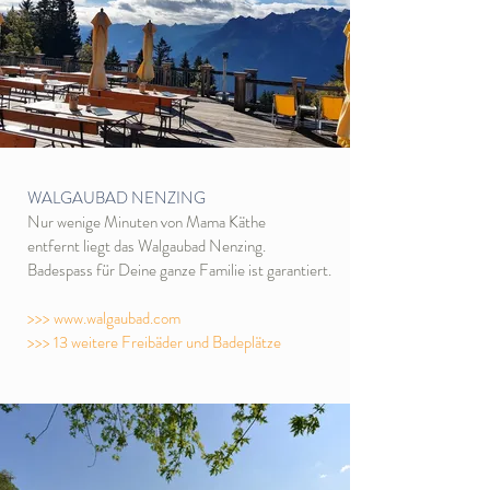
WALGAUBAD NENZING
Nur wenige Minuten von Mama Käthe
entfernt liegt das Walgaubad Nenzing.
Badespass für Deine ganze Familie ist garantiert.
>>> www.walgaubad.com
>>> 13 weitere Freibäder und Badeplätze