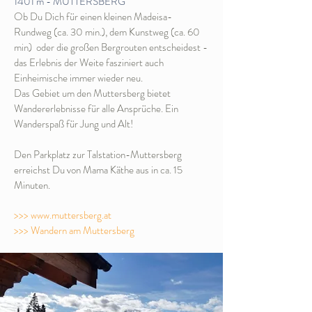
1401 m - MUTTERSBERG
Ob Du Dich für einen kleinen Madeisa-
Rundweg (ca. 30 min.),
dem Kunstweg
(ca. 60
min) oder die großen Bergrouten entscheidest -
das Erlebnis der Weite fasziniert auch
Einheimische immer wiede
r neu.
Das Gebiet um den Muttersberg bietet
Wandererlebnisse für alle Ansprüche. Ein
Wanderspaß für Jung und Alt!
Den Parkplatz zur Talstation-Muttersberg
erreichst Du von Mama Käthe aus in ca. 15
Minuten.
>>> www.muttersberg.at
>>> Wandern am Muttersberg