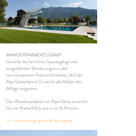
WANDERPARADIES GAMP
Genieße die herrlichen Spaziergänge und
ausgedehnten Wanderungen zu den
verschiedensten Naturschönheiten. Auf der
Alpe Gamp kannst Du leicht alle Mühen des
Alltags vergessen.
Den Wanderparkplatz zur Alpe Gamp erreichst
Du von Mama Käthe aus in ca. 16 Minuten.
>>> www.nenzing-gurtis.at/alpe-gamp