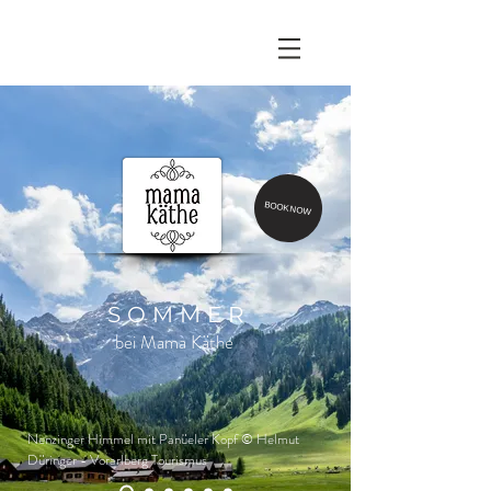
BOOK NOW
SOMMER
bei Mama Käthe
Nenzinger Himmel mit Panüeler Kopf © Helmut
Düringer - Vorarlberg Tourismus