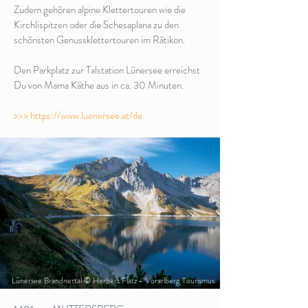
Zudem gehören alpine Klettertouren wie die
Kirchlispitzen oder die Schesaplana zu den
schönsten Genussklettertouren im Rätikon.
Den Parkplatz zur Talstation Lünersee erreichst
Du von Mama Käthe aus in ca. 30 Minuten.
>>> https://www.luenersee.at/de
Lünersee Brandnertal © Herbert Flatz - Vorarlberg Tourismus