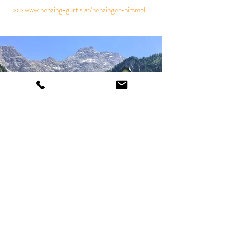
>>> www.nenzing-gurtis.at/nenzinger-himmel
KLETTERGÄRTEN in VORARLBERG
Es gibt rund 33 offizielle Klettergärten im
Bregenzerwald, Rheintal, Walgau, Montafon und
Arlberg mit zahlreichen Routen und
Schwierigkeitsgraden.