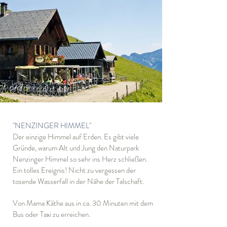
"NENZINGER HIMMEL"
Der einzige Himmel auf Erden. Es gibt viele
Gründe, warum Alt und Jung den Naturpark
Nenzinger Himmel so sehr ins Herz schließen.
Ein tolles Ereignis! Nicht zu vergessen der
tosende Wasserfall in der Nähe der Talschaft.
Von Mama Käthe aus in ca. 30 Minuten mit dem
Bus oder Taxi zu erreichen.