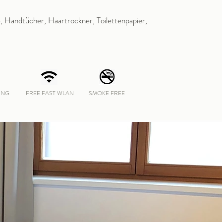
, Handtücher, Haartrockner, Toilettenpapier,
ING
FREE FAST WLAN
SMOKE FREE