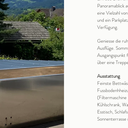
Panoramablick a
eine Vielzahl v
und ein Parkplat
Verfügung.
Geniesse die ruh
Ausflüge. Somme
Ausgangspunkt f
über eine Treppe
Ausstattung
Feinste Bettwäs
Fussbodenhheizu
(Filtermaschine 
Kühlschrank, Wa
Esstisch, Schlaf
Sonnenterrasse