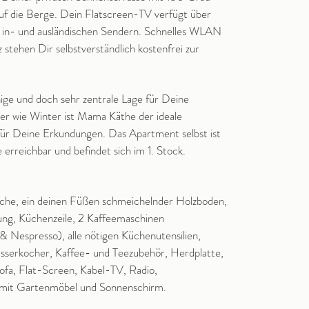
uf die Berge. Dein Flatscreen-TV verfügt über
on in- und ausländischen Sendern. Schnelles WLAN
z stehen Dir selbstverständlich kostenfrei zur
ige und doch sehr zentrale Lage für Deine
r wie Winter ist Mama Käthe der ideale
ür Deine Erkundungen. Das Apartment selbst ist
 erreichbar und befindet sich im 1. Stock.
che, ein deinen Füßen schmeichelnder Holzboden,
ng, Küchenzeile, 2 Kaffeemaschinen
& Nespresso), alle nötigen Küchenutensilien,
sserkocher, Kaffee- und Teezubehör, Herdplatte,
sofa, Flat-Screen, Kabel-TV, Radio,
 mit Gartenmöbel und Sonnenschirm.